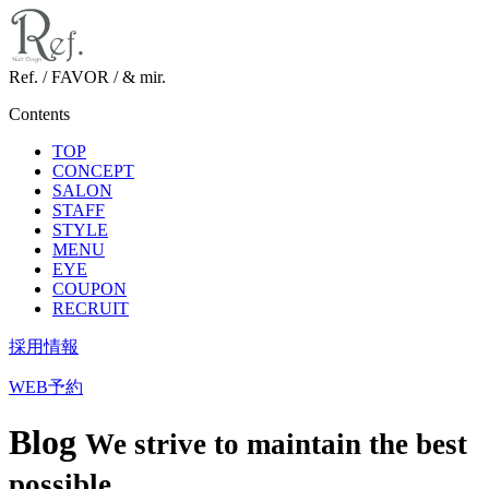
Ref. / FAVOR / & mir.
Contents
TOP
CONCEPT
SALON
STAFF
STYLE
MENU
EYE
COUPON
RECRUIT
採用情報
WEB予約
Blog
We strive to maintain the best
possible