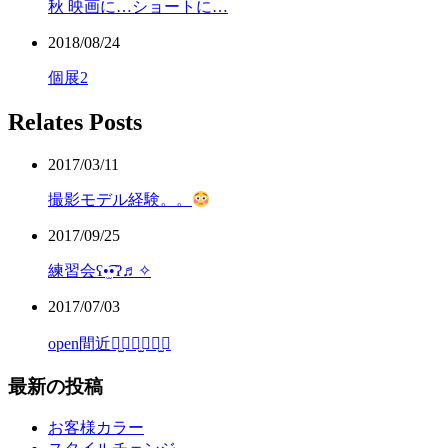
秋 映画に…ショートに…
2018/08/24
個展2
Relates Posts
2017/03/11
撮影モデル経験。。
2017/09/25
練習会ʕ•̫͡•ʔ♬✧
2017/07/03
open間近⠒̫⃝⠒̫⃝⠒̫⃝
最新の投稿
お客様カラー