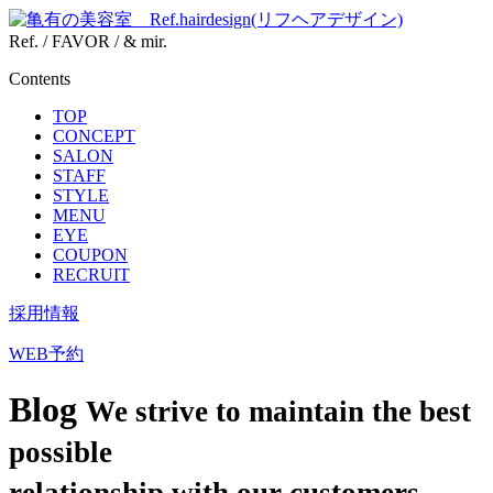
Ref. / FAVOR / & mir.
Contents
TOP
CONCEPT
SALON
STAFF
STYLE
MENU
EYE
COUPON
RECRUIT
採用情報
WEB予約
Blog
We strive to maintain the best
possible