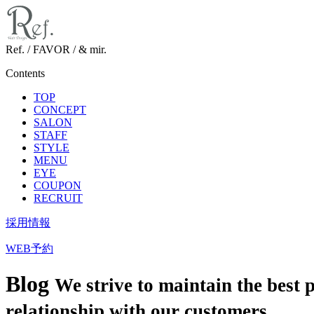
Ref. / FAVOR / & mir.
Contents
TOP
CONCEPT
SALON
STAFF
STYLE
MENU
EYE
COUPON
RECRUIT
採用情報
WEB予約
Blog
We strive to maintain the best 
relationship with our customers.