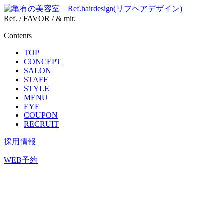
Ref. / FAVOR / & mir.
Contents
TOP
CONCEPT
SALON
STAFF
STYLE
MENU
EYE
COUPON
RECRUIT
採用情報
WEB予約