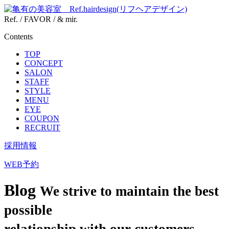
Ref. / FAVOR / & mir.
Contents
TOP
CONCEPT
SALON
STAFF
STYLE
MENU
EYE
COUPON
RECRUIT
採用情報
WEB予約
Blog
We strive to maintain the best
possible