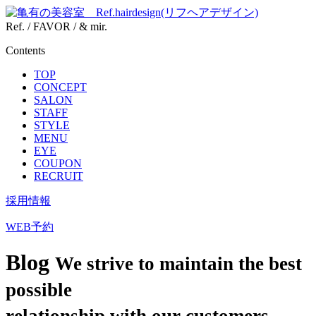
Ref. / FAVOR / & mir.
Contents
TOP
CONCEPT
SALON
STAFF
STYLE
MENU
EYE
COUPON
RECRUIT
採用情報
WEB予約
Blog
We strive to maintain the best
possible