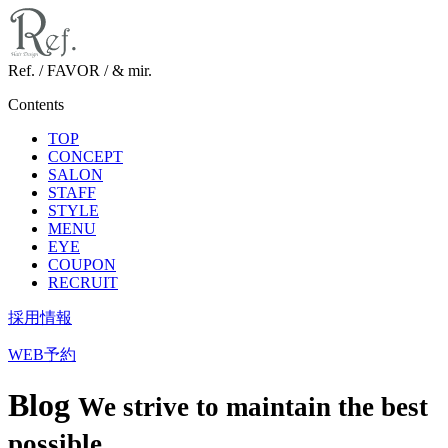
Ref. / FAVOR / & mir.
Contents
TOP
CONCEPT
SALON
STAFF
STYLE
MENU
EYE
COUPON
RECRUIT
採用情報
WEB予約
Blog
We strive to maintain the best
possible