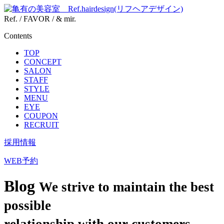
Ref. / FAVOR / & mir.
Contents
TOP
CONCEPT
SALON
STAFF
STYLE
MENU
EYE
COUPON
RECRUIT
採用情報
WEB予約
Blog
We strive to maintain the best
possible