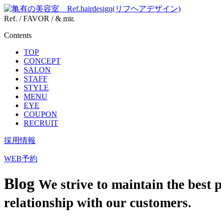
Ref. / FAVOR / & mir.
Contents
TOP
CONCEPT
SALON
STAFF
STYLE
MENU
EYE
COUPON
RECRUIT
採用情報
WEB予約
Blog
We strive to maintain the best 
relationship with our customers.