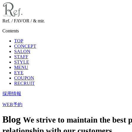
Ref. / FAVOR / & mir.
Contents
TOP
CONCEPT
SALON
STAFF
STYLE
MENU
EYE
COUPON
RECRUIT
採用情報
WEB予約
Blog
We strive to maintain the best 
relationship with our customers.