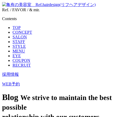
Ref. / FAVOR / & mir.
Contents
TOP
CONCEPT
SALON
STAFF
STYLE
MENU
EYE
COUPON
RECRUIT
採用情報
WEB予約
Blog
We strive to maintain the best
possible