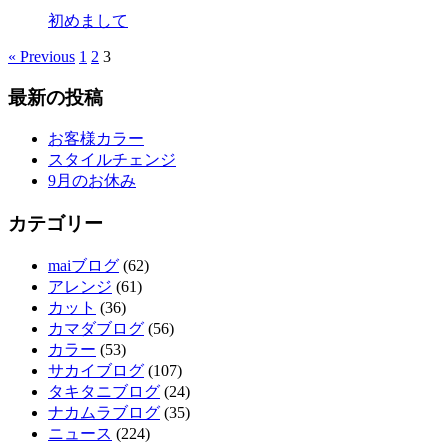
初めまして
« Previous
1
2
3
最新の投稿
お客様カラー
スタイルチェンジ
9月のお休み
カテゴリー
maiブログ
(62)
アレンジ
(61)
カット
(36)
カマダブログ
(56)
カラー
(53)
サカイブログ
(107)
タキタニブログ
(24)
ナカムラブログ
(35)
ニュース
(224)