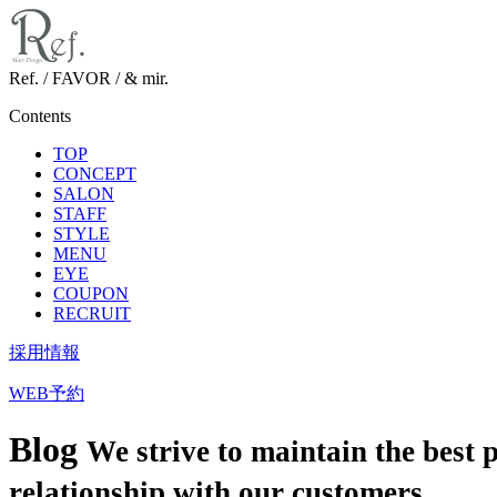
Ref. / FAVOR / & mir.
Contents
TOP
CONCEPT
SALON
STAFF
STYLE
MENU
EYE
COUPON
RECRUIT
採用情報
WEB予約
Blog
We strive to maintain the best 
relationship with our customers.