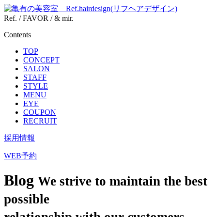
Ref. / FAVOR / & mir.
Contents
TOP
CONCEPT
SALON
STAFF
STYLE
MENU
EYE
COUPON
RECRUIT
採用情報
WEB予約
Blog
We strive to maintain the best
possible