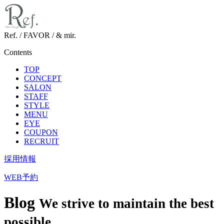
Ref. / FAVOR / & mir.
Contents
TOP
CONCEPT
SALON
STAFF
STYLE
MENU
EYE
COUPON
RECRUIT
採用情報
WEB予約
Blog
We strive to maintain the best
possible