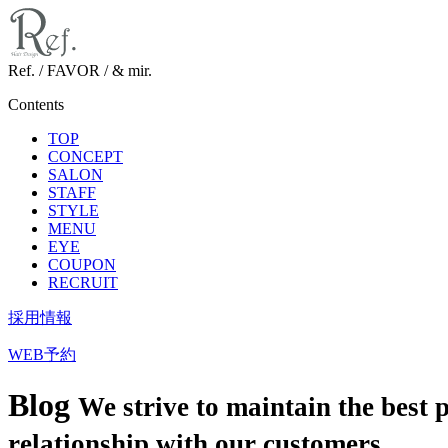
Ref. / FAVOR / & mir.
Contents
TOP
CONCEPT
SALON
STAFF
STYLE
MENU
EYE
COUPON
RECRUIT
採用情報
WEB予約
Blog
We strive to maintain the best 
relationship with our customers.