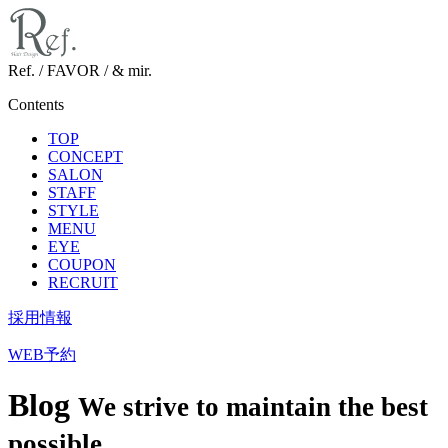
Ref. / FAVOR / & mir.
Contents
TOP
CONCEPT
SALON
STAFF
STYLE
MENU
EYE
COUPON
RECRUIT
採用情報
WEB予約
Blog
We strive to maintain the best
possible