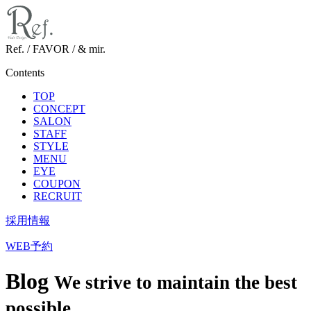
Ref. / FAVOR / & mir.
Contents
TOP
CONCEPT
SALON
STAFF
STYLE
MENU
EYE
COUPON
RECRUIT
採用情報
WEB予約
Blog
We strive to maintain the best
possible