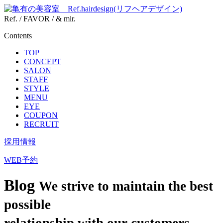
Ref. / FAVOR / & mir.
Contents
TOP
CONCEPT
SALON
STAFF
STYLE
MENU
EYE
COUPON
RECRUIT
採用情報
WEB予約
Blog
We strive to maintain the best
possible