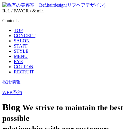
Ref. / FAVOR / & mir.
Contents
TOP
CONCEPT
SALON
STAFF
STYLE
MENU
EYE
COUPON
RECRUIT
採用情報
WEB予約
Blog
We strive to maintain the best
possible