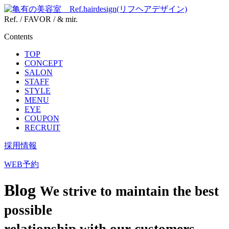
Ref. / FAVOR / & mir.
Contents
TOP
CONCEPT
SALON
STAFF
STYLE
MENU
EYE
COUPON
RECRUIT
採用情報
WEB予約
Blog
We strive to maintain the best
possible