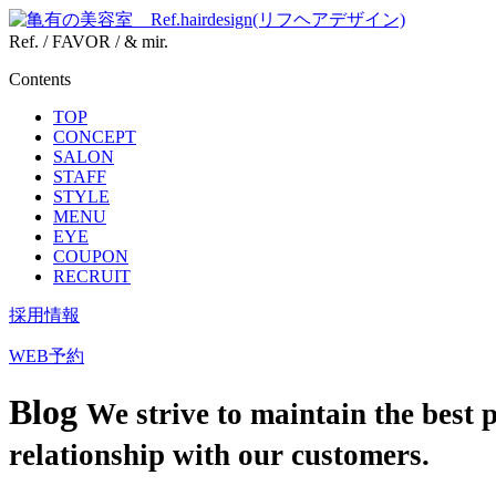
Ref. / FAVOR / & mir.
Contents
TOP
CONCEPT
SALON
STAFF
STYLE
MENU
EYE
COUPON
RECRUIT
採用情報
WEB予約
Blog
We strive to maintain the best 
relationship with our customers.