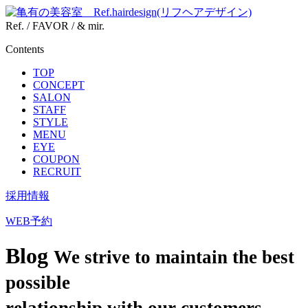
Ref. / FAVOR / & mir.
Contents
TOP
CONCEPT
SALON
STAFF
STYLE
MENU
EYE
COUPON
RECRUIT
採用情報
WEB予約
Blog
We strive to maintain the best
possible