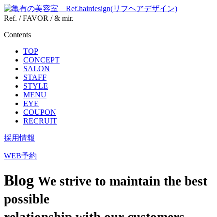
Ref. / FAVOR / & mir.
Contents
TOP
CONCEPT
SALON
STAFF
STYLE
MENU
EYE
COUPON
RECRUIT
採用情報
WEB予約
Blog
We strive to maintain the best
possible