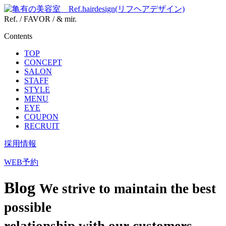
Ref. / FAVOR / & mir.
Contents
TOP
CONCEPT
SALON
STAFF
STYLE
MENU
EYE
COUPON
RECRUIT
採用情報
WEB予約
Blog
We strive to maintain the best
possible