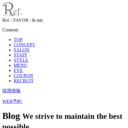
Ref. / FAVOR / & mir.
Contents
TOP
CONCEPT
SALON
STAFF
STYLE
MENU
EYE
COUPON
RECRUIT
採用情報
WEB予約
Blog
We strive to maintain the best
possible