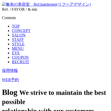
Ref. / FAVOR / & mir.
Contents
TOP
CONCEPT
SALON
STAFF
STYLE
MENU
EYE
COUPON
RECRUIT
採用情報
WEB予約
Blog
We strive to maintain the best
possible